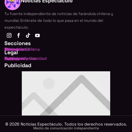
Noticias Espectáculo
Tu fuente independiente de noticias de farándula chilena y
mundial. Entérate de todo lo que pasa en el mundo del
espectáculo.
Secciones
Farándula Chilena
Internacional
TV
Música
Actualidad
Legal
Política de privacidad
Términos de Uso
Publicidad
Autores
Publicidad
©
2026
Noticias Espectáculo. Todos los derechos reservados.
Medio de comunicación independiente