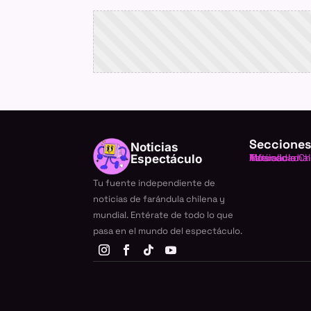
Secciones
Noticias
Farándula Ch
Internacional
TV
Música
Actualidad
Espectáculo
Tu fuente independiente de
noticias de farándula chilena y
mundial. Entérate de todo lo que
pasa en el mundo del espectáculo.