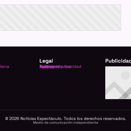
Legal
Publicida
ilena
Política de privacidad
Términos de Uso
Publicidad
Autores
©
2026
Noticias Espectáculo. Todos los derechos reservados.
Medio de comunicación independiente