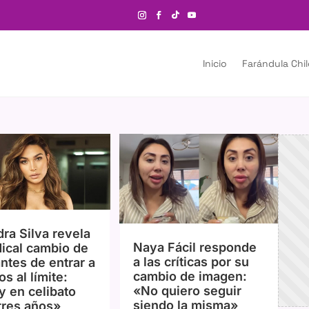
Inicio
Farándula Chi
dra Silva revela
Naya Fácil responde
dical cambio de
a las críticas por su
antes de entrar a
cambio de imagen:
s al límite:
«No quiero seguir
y en celibato
siendo la misma»
tres años»