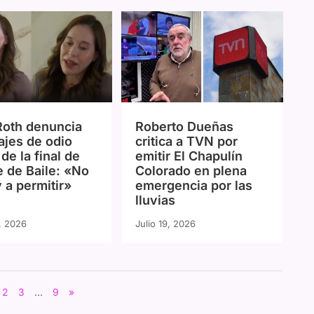
Roth denuncia
Roberto Dueñas
jes de odio
critica a TVN por
de la final de
emitir El Chapulín
e de Baile: «No
Colorado en plena
y a permitir»
emergencia por las
lluvias
0, 2026
Julio 19, 2026
2
3
…
9
»