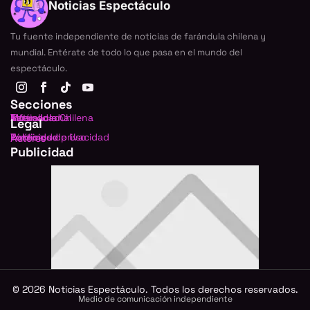
Noticias Espectáculo
Tu fuente independiente de noticias de farándula chilena y
mundial. Entérate de todo lo que pasa en el mundo del
espectáculo.
Secciones
Farándula Chilena
Internacional
TV
Música
Actualidad
Legal
Política de privacidad
Términos de Uso
Publicidad
Autores
Publicidad
©
2026
Noticias Espectáculo. Todos los derechos reservados.
Medio de comunicación independiente