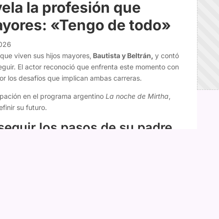
ela la profesión que
ayores: «Tengo de todo»
2026
que viven sus hijos mayores,
Bautista y Beltrán,
y contó
eguir. El actor reconoció que enfrenta este momento con
r los desafíos que implican ambas carreras.
cipación en el programa argentino
La noche de Mirtha
,
inir su futuro.
seguir los pasos de su padre
idió dedicarse a la actuación tras descubrir su pasión por
s un chico, un adolescente de 18 años. Hermoso. Quiere
nta
", comentó.
oco, ya que anteriormente su hijo tenía intereses
tras su salida de Modo Cahuín: "No pedí la cabeza de