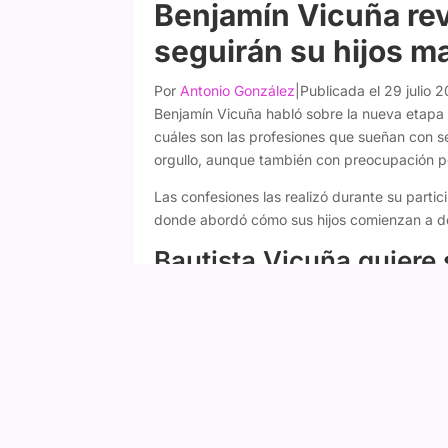
Benjamín Vicuña rev
seguirán su hijos m
Por
Antonio González
|
Publicada el 29 julio 
Benjamín Vicuña habló sobre la nueva etapa 
cuáles son las profesiones que sueñan con s
orgullo, aunque también con preocupación po
Las confesiones las realizó durante su parti
donde abordó cómo sus hijos comienzan a def
Bautista Vicuña quiere 
El actor reveló que Bautista, de 18 años, dec
el cine y el teatro.
"Tengo a Bauti, que ya e
ser actor, así que esto va a seguir. Me enca
Vicuña explicó que la decisión surgió hace p
completamente distintos.
Fany Mazuela responde a Daniella Campos 