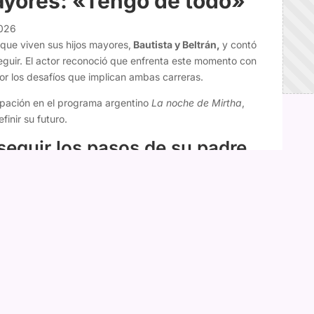
ayores: «Tengo de todo»
2026
que viven sus hijos mayores,
Bautista y Beltrán,
y contó
eguir. El actor reconoció que enfrenta este momento con
r los desafíos que implican ambas carreras.
cipación en el programa argentino
La noche de Mirtha
,
inir su futuro.
seguir los pasos de su padre
idió dedicarse a la actuación tras descubrir su pasión por
s un chico, un adolescente de 18 años. Hermoso. Quiere
nta
", comentó.
oco, ya que anteriormente su hijo tenía intereses
tras su salida de Modo Cahuín: "No pedí la cabeza de