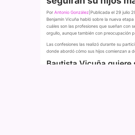
seguirán su hijos m
Por
Antonio González
|
Publicada el 29 julio 
Benjamín Vicuña habló sobre la nueva etapa 
cuáles son las profesiones que sueñan con s
orgullo, aunque también con preocupación po
Las confesiones las realizó durante su parti
donde abordó cómo sus hijos comienzan a def
Bautista Vicuña quiere 
El actor reveló que Bautista, de 18 años, dec
el cine y el teatro.
"Tengo a Bauti, que ya e
ser actor, así que esto va a seguir. Me enca
Vicuña explicó que la decisión surgió hace p
completamente distintos.
Fany Mazuela responde a Daniella Campos 
nadie"