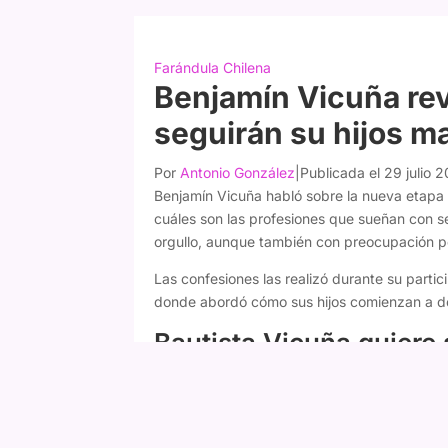
Farándula Chilena
Benjamín Vicuña rev
seguirán su hijos m
Por
Antonio González
|
Publicada el 29 julio 
Benjamín Vicuña habló sobre la nueva etapa 
cuáles son las profesiones que sueñan con s
orgullo, aunque también con preocupación po
Las confesiones las realizó durante su parti
donde abordó cómo sus hijos comienzan a def
Bautista Vicuña quiere 
El actor reveló que Bautista, de 18 años, dec
el cine y el teatro.
"Tengo a Bauti, que ya e
ser actor, así que esto va a seguir. Me enca