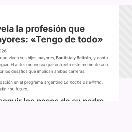
ela la profesión que
ayores: «Tengo de todo»
2026
que viven sus hijos mayores,
Bautista y Beltrán,
y contó
eguir. El actor reconoció que enfrenta este momento con
r los desafíos que implican ambas carreras.
cipación en el programa argentino
La noche de Mirtha
,
inir su futuro.
seguir los pasos de su padre
idió dedicarse a la actuación tras descubrir su pasión por
s un chico, un adolescente de 18 años. Hermoso. Quiere
nta
", comentó.