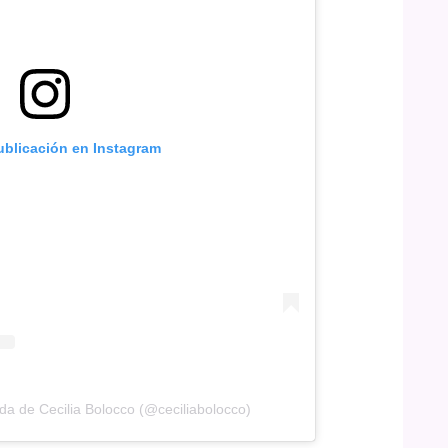
ublicación en Instagram
da de Cecilia Bolocco (@ceciliabolocco)