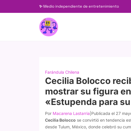
✨
Medio independiente de entretenimiento
Farándula Chilena
Cecilia Bolocco reci
mostrar su figura en
«Estupenda para s
Por
Macarena Lastarria
|
Publicada el 27 ma
Cecilia Bolocco
se convirtió en tendencia est
desde Tulum, México, donde celebró su cum