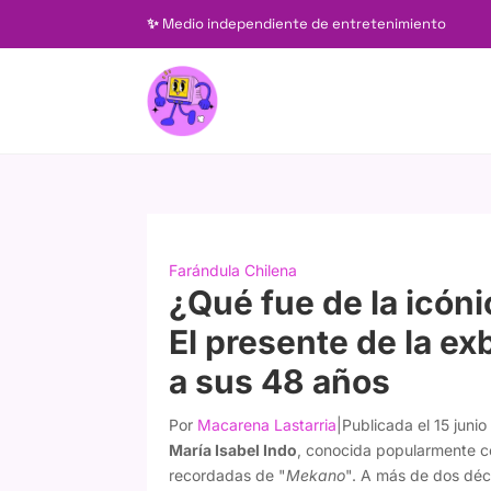
✨
Medio independiente de entretenimiento
Farándula Chilena
¿Qué fue de la icó
El presente de la ex
a sus 48 años
Por
Macarena Lastarria
|
Publicada el 15 juni
María Isabel Indo
, conocida popularmente
recordadas de "
Mekano
". A más de dos déc