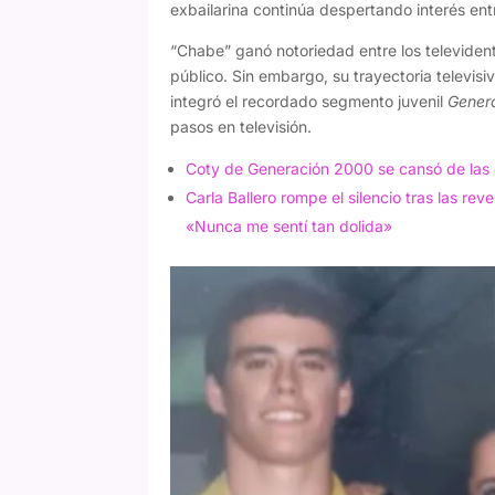
exbailarina continúa despertando interés entr
“Chabe” ganó notoriedad entre los televident
público. Sin embargo, su trayectoria televi
integró el recordado segmento juvenil
Gener
pasos en televisión.
Coty de Generación 2000 se cansó de las c
Carla Ballero rompe el silencio tras las re
«Nunca me sentí tan dolida»