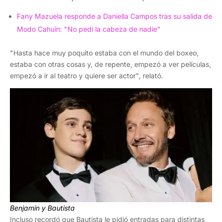
Fany Mazuela responde a Daniella Campos tras su salida de
Modo Cahuín: "No pedí la cabeza de nadie"
"Hasta hace muy poquito estaba con el mundo del boxeo,
estaba con otras cosas y, de repente, empezó a ver películas,
empezó a ir al teatro y quiere ser actor", relató.
Benjamín y Bautista
Incluso recordó que Bautista le pidió entradas para distintas