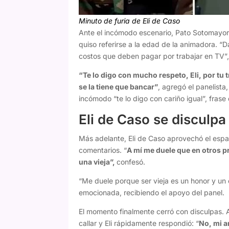
Minuto de furia de Eli de Caso
Ante el incómodo escenario, Pato Sotomayor
quiso referirse a la edad de la animadora. “D
costos que deben pagar por trabajar en TV”,
“Te lo digo con mucho respeto, Eli, por tu
se la tiene que bancar”
, agregó el panelista
incómodo “te lo digo con cariño igual”, fras
Eli de Caso se disculpa
Más adelante, Eli de Caso aprovechó el espa
comentarios. “
A mí me duele que en otros 
una vieja”,
confesó.
“Me duele porque ser vieja es un honor y un 
emocionada, recibiendo el apoyo del panel.
El momento finalmente cerró con disculpas. A
callar y Eli rápidamente respondió: “
No, mi a