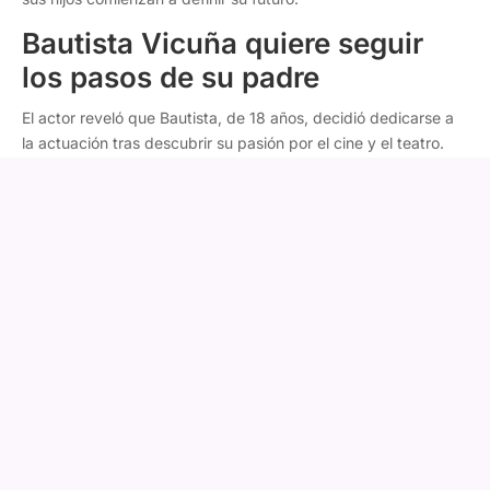
Bautista Vicuña quiere seguir
los pasos de su padre
El actor reveló que Bautista, de 18 años, decidió dedicarse a
la actuación tras descubrir su pasión por el cine y el teatro.
"Tengo a Bauti, que ya es un chico, un adolescente de 18
años. Hermoso. Quiere ser actor, así que esto va a seguir.
Me encanta
", comentó.
Vicuña explicó que la decisión surgió hace poco, ya que
anteriormente su hijo tenía intereses completamente distintos.
Fany Mazuela responde a Daniella Campos tras su salida de
Modo Cahuín: "No pedí la cabeza de nadie"
"Hasta hace muy poquito estaba con el mundo del boxeo,
estaba con otras cosas y, de repente, empezó a ver películas,
empezó a ir al teatro y quiere ser actor", relató.