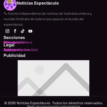
Noticias Espectáculo
Tu fuente independiente de noticias de farándula chilena y
mundial. Entérate de todo lo que pasa en el mundo del
espectáculo.
Secciones
Farándula Chilena
Internacional
TV
Música
Actualidad
Legal
Política de privacidad
Términos de Uso
Publicidad
Autores
Publicidad
©
2026
Noticias Espectáculo. Todos los derechos reservados.
Medio de comunicación independiente