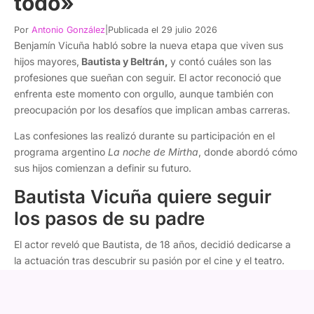
todo»
Por
Antonio González
|
Publicada el 29 julio 2026
Benjamín Vicuña habló sobre la nueva etapa que viven sus
hijos mayores,
Bautista y Beltrán,
y contó cuáles son las
profesiones que sueñan con seguir. El actor reconoció que
enfrenta este momento con orgullo, aunque también con
preocupación por los desafíos que implican ambas carreras.
Las confesiones las realizó durante su participación en el
programa argentino
La noche de Mirtha
, donde abordó cómo
sus hijos comienzan a definir su futuro.
Bautista Vicuña quiere seguir
los pasos de su padre
El actor reveló que Bautista, de 18 años, decidió dedicarse a
la actuación tras descubrir su pasión por el cine y el teatro.
"Tengo a Bauti, que ya es un chico, un adolescente de 18
años. Hermoso. Quiere ser actor, así que esto va a seguir.
Me encanta
", comentó.