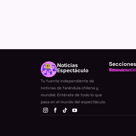
Secciones
Noticias
Farándula Ch
Internacional
TV
Música
Actualidad
Espectáculo
Tu fuente independiente de
noticias de farándula chilena y
mundial. Entérate de todo lo que
pasa en el mundo del espectáculo.