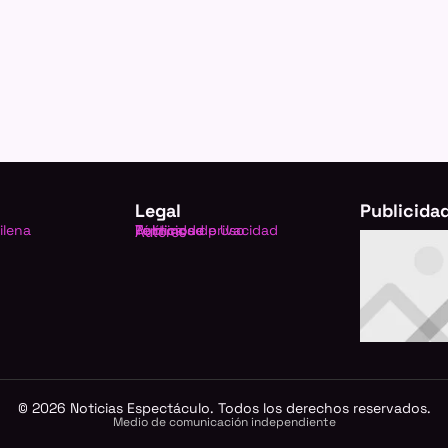
Legal
Publicida
ilena
Política de privacidad
Términos de Uso
Publicidad
Autores
©
2026
Noticias Espectáculo. Todos los derechos reservados.
Medio de comunicación independiente