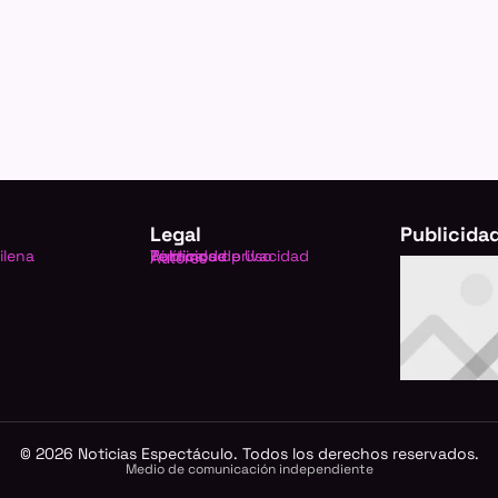
Legal
Publicida
ilena
Política de privacidad
Términos de Uso
Publicidad
Autores
©
2026
Noticias Espectáculo. Todos los derechos reservados.
Medio de comunicación independiente