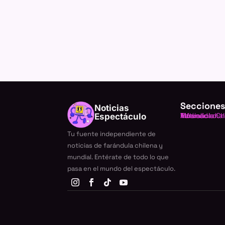
Secciones
Noticias
Farándula Ch
Internacional
TV
Música
Actualidad
Espectáculo
Tu fuente independiente de
noticias de farándula chilena y
mundial. Entérate de todo lo que
pasa en el mundo del espectáculo.