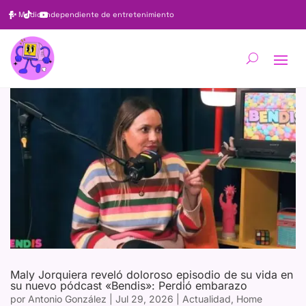
✨
Medio independiente de entretenimiento
Maly Jorquiera reveló doloroso episodio de su vida en
su nuevo pódcast «Bendis»: Perdió embarazo
por
Antonio González
|
Jul 29, 2026
|
Actualidad
,
Home