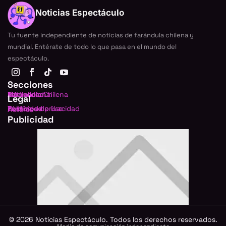
Noticias Espectáculo
Tu fuente independiente de noticias de farándula chilena y
mundial. Entérate de todo lo que pasa en el mundo del
espectáculo.
Secciones
Farándula Chilena
Internacional
TV
Música
Actualidad
Legal
Política de privacidad
Términos de Uso
Publicidad
Autores
Publicidad
©
2026
Noticias Espectáculo. Todos los derechos reservados.