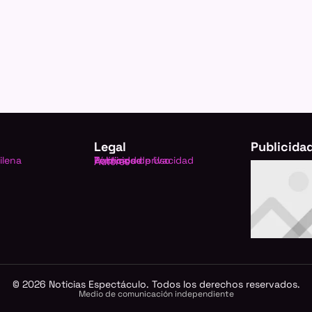
Legal
Publicida
ilena
Política de privacidad
Términos de Uso
Publicidad
Autores
©
2026
Noticias Espectáculo. Todos los derechos reservados.
Medio de comunicación independiente