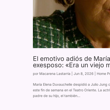
El emotivo adiós de María
exesposo: «Era un viejo
por
Macarena Lastarria
|
Jun 8, 2026
|
Home Pr
María Elena Duvauchelle despidió a Julio Jung c
este fin de semana en el Teatro Oriente. La actr
padre de su hijo, el también...