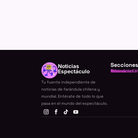
Secciones
Noticias
Farándula Ch
Internacional
TV
Música
Actualidad
Espectáculo
Tu fuente independiente de
noticias de farándula chilena y
mundial. Entérate de todo lo que
pasa en el mundo del espectáculo.