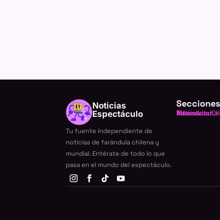
Secciones
Noticias
Farándula Ch
Internacional
TV
Música
Actualidad
Espectáculo
Tu fuente independiente de
noticias de farándula chilena y
mundial. Entérate de todo lo que
pasa en el mundo del espectáculo.