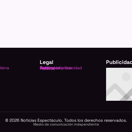
Legal
Publicida
ilena
Política de privacidad
Términos de Uso
Publicidad
Autores
©
2026
Noticias Espectáculo. Todos los derechos reservados.
Medio de comunicación independiente