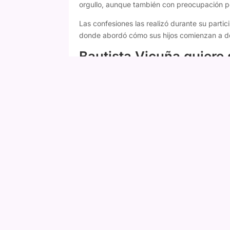
orgullo, aunque también con preocupación po
Las confesiones las realizó durante su parti
donde abordó cómo sus hijos comienzan a def
Bautista Vicuña quiere 
El actor reveló que Bautista, de 18 años, dec
el cine y el teatro.
"Tengo a Bauti, que ya e
ser actor, así que esto va a seguir. Me enca
Vicuña explicó que la decisión surgió hace p
completamente distintos.
Fany Mazuela responde a Daniella Campos 
nadie"
"Hasta hace muy poquito estaba con el mund
empezó a ver películas, empezó a ir al teatro 