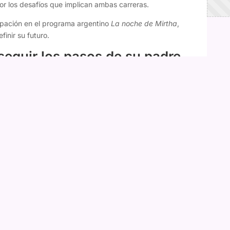
r los desafíos que implican ambas carreras.
cipación en el programa argentino
La noche de Mirtha
,
inir su futuro.
seguir los pasos de su padre
idió dedicarse a la actuación tras descubrir su pasión por
s un chico, un adolescente de 18 años. Hermoso. Quiere
nta
", comentó.
oco, ya que anteriormente su hijo tenía intereses
tras su salida de Modo Cahuín: "No pedí la cabeza de
o del boxeo, estaba con otras cosas y, de repente,
y quiere ser actor", relató.