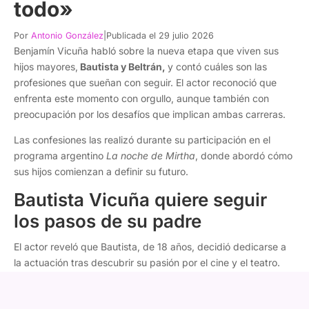
todo»
Por
Antonio González
|
Publicada el 29 julio 2026
Benjamín Vicuña habló sobre la nueva etapa que viven sus
hijos mayores,
Bautista y Beltrán,
y contó cuáles son las
profesiones que sueñan con seguir. El actor reconoció que
enfrenta este momento con orgullo, aunque también con
preocupación por los desafíos que implican ambas carreras.
Las confesiones las realizó durante su participación en el
programa argentino
La noche de Mirtha
, donde abordó cómo
sus hijos comienzan a definir su futuro.
Bautista Vicuña quiere seguir
los pasos de su padre
El actor reveló que Bautista, de 18 años, decidió dedicarse a
la actuación tras descubrir su pasión por el cine y el teatro.
"Tengo a Bauti, que ya es un chico, un adolescente de 18
años. Hermoso. Quiere ser actor, así que esto va a seguir.