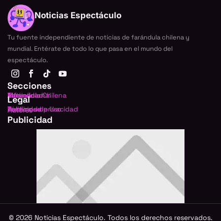
Noticias Espectáculo
Tu fuente independiente de noticias de farándula chilena y
mundial. Entérate de todo lo que pasa en el mundo del
espectáculo.
Secciones
Farándula Chilena
Internacional
TV
Música
Actualidad
Legal
Política de privacidad
Términos de Uso
Publicidad
Autores
Publicidad
©
2026
Noticias Espectáculo. Todos los derechos reservados.