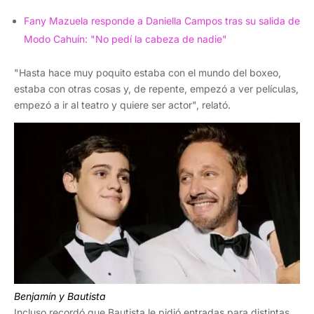
Fany Mazuela responde a Daniella Campos tras su salida de
Modo Cahuín: "No pedí la cabeza de nadie"
"Hasta hace muy poquito estaba con el mundo del boxeo,
estaba con otras cosas y, de repente, empezó a ver películas,
empezó a ir al teatro y quiere ser actor", relató.
Benjamín y Bautista
Incluso recordó que Bautista le pidió entradas para distintas