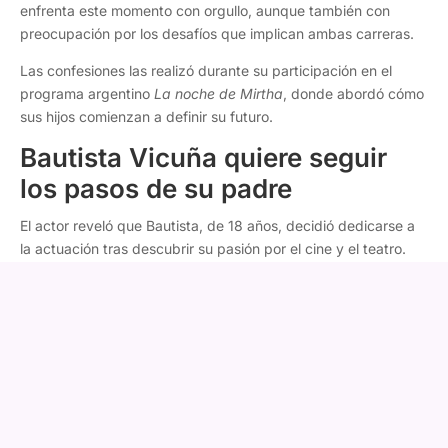
enfrenta este momento con orgullo, aunque también con
preocupación por los desafíos que implican ambas carreras.
Las confesiones las realizó durante su participación en el
programa argentino
La noche de Mirtha
, donde abordó cómo
sus hijos comienzan a definir su futuro.
Bautista Vicuña quiere seguir
los pasos de su padre
El actor reveló que Bautista, de 18 años, decidió dedicarse a
la actuación tras descubrir su pasión por el cine y el teatro.
"Tengo a Bauti, que ya es un chico, un adolescente de 18
años. Hermoso. Quiere ser actor, así que esto va a seguir.
Me encanta
", comentó.
Vicuña explicó que la decisión surgió hace poco, ya que
anteriormente su hijo tenía intereses completamente distintos.
Fany Mazuela responde a Daniella Campos tras su salida de
Modo Cahuín: "No pedí la cabeza de nadie"