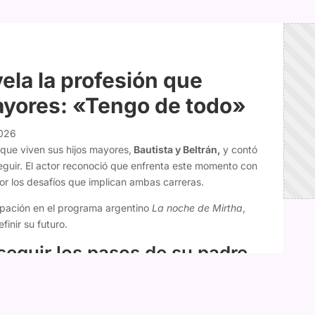
ela la profesión que
ayores: «Tengo de todo»
2026
que viven sus hijos mayores,
Bautista y Beltrán,
y contó
eguir. El actor reconoció que enfrenta este momento con
r los desafíos que implican ambas carreras.
cipación en el programa argentino
La noche de Mirtha
,
inir su futuro.
seguir los pasos de su padre
idió dedicarse a la actuación tras descubrir su pasión por
s un chico, un adolescente de 18 años. Hermoso. Quiere
nta
", comentó.