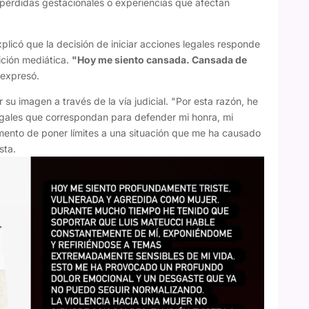
 pérdidas gestacionales o experiencias que afectan
explicó que la decisión de iniciar acciones legales responde
ción mediática.
"Hoy me siento cansada. Cansada de
 expresó.
su imagen a través de la vía judicial. "Por esta razón, he
legales que correspondan para defender mi honra, mi
omento de poner límites a una situación que me ha causado
sta.