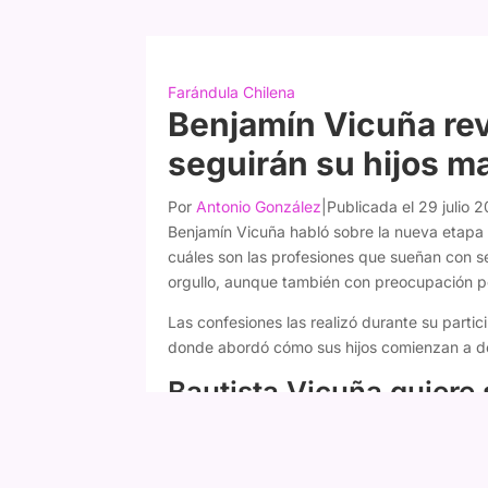
Farándula Chilena
Benjamín Vicuña rev
seguirán su hijos m
Por
Antonio González
|
Publicada el 29 julio 
Benjamín Vicuña habló sobre la nueva etapa 
cuáles son las profesiones que sueñan con s
orgullo, aunque también con preocupación po
Las confesiones las realizó durante su parti
donde abordó cómo sus hijos comienzan a def
Bautista Vicuña quiere 
El actor reveló que Bautista, de 18 años, dec
el cine y el teatro.
"Tengo a Bauti, que ya e
ser actor, así que esto va a seguir. Me enca