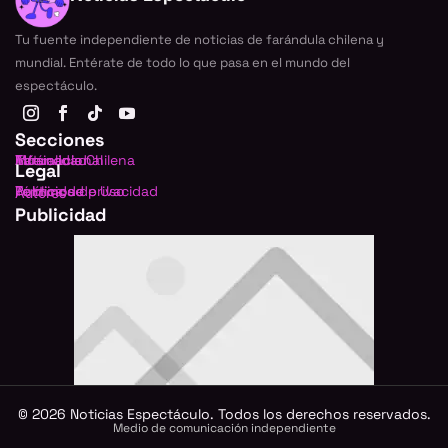
Tu fuente independiente de noticias de farándula chilena y
mundial. Entérate de todo lo que pasa en el mundo del
espectáculo.
Secciones
Farándula Chilena
Internacional
TV
Música
Actualidad
Legal
Política de privacidad
Términos de Uso
Publicidad
Autores
Publicidad
©
2026
Noticias Espectáculo. Todos los derechos reservados.
Medio de comunicación independiente