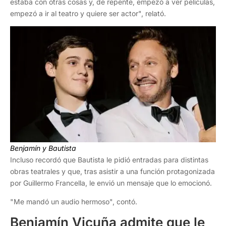
estaba con otras cosas y, de repente, empezó a ver películas,
empezó a ir al teatro y quiere ser actor", relató.
Benjamín y Bautista
Incluso recordó que Bautista le pidió entradas para distintas
obras teatrales y que, tras asistir a una función protagonizada
por Guillermo Francella, le envió un mensaje que lo emocionó.
"Me mandó un audio hermoso", contó.
Benjamín Vicuña admite que le