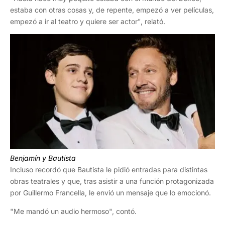
estaba con otras cosas y, de repente, empezó a ver películas,
empezó a ir al teatro y quiere ser actor", relató.
Benjamín y Bautista
Incluso recordó que Bautista le pidió entradas para distintas
obras teatrales y que, tras asistir a una función protagonizada
por Guillermo Francella, le envió un mensaje que lo emocionó.
"Me mandó un audio hermoso", contó.