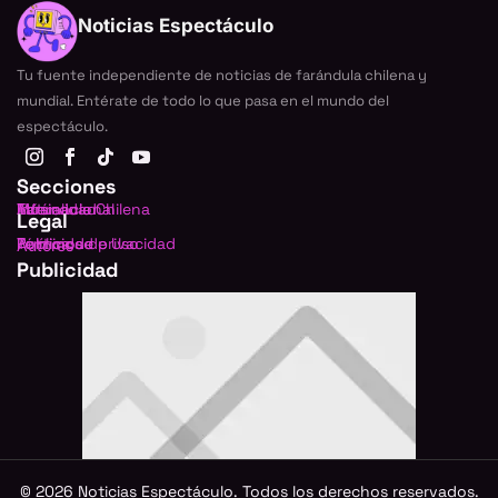
Noticias Espectáculo
Tu fuente independiente de noticias de farándula chilena y
mundial. Entérate de todo lo que pasa en el mundo del
espectáculo.
Secciones
Farándula Chilena
Internacional
TV
Música
Actualidad
Legal
Política de privacidad
Términos de Uso
Publicidad
Autores
Publicidad
©
2026
Noticias Espectáculo. Todos los derechos reservados.