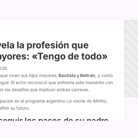
ela la profesión que
ayores: «Tengo de todo»
2026
que viven sus hijos mayores,
Bautista y Beltrán,
y contó
eguir. El actor reconoció que enfrenta este momento con
r los desafíos que implican ambas carreras.
cipación en el programa argentino
La noche de Mirtha
,
inir su futuro.
seguir los pasos de su padre
idió dedicarse a la actuación tras descubrir su pasión por