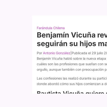
Farándula Chilena
Benjamín Vicuña rev
seguirán su hijos m
Por
Antonio González
|
Publicada el 29 julio 
Benjamín Vicuña habló sobre la nueva etapa 
cuáles son las profesiones que sueñan con s
orgullo, aunque también con preocupación po
Las confesiones las realizó durante su parti
donde abordó cómo sus hijos comienzan a def
Bautista Vicuña quiere 
El actor reveló que Bautista, de 18 años, dec