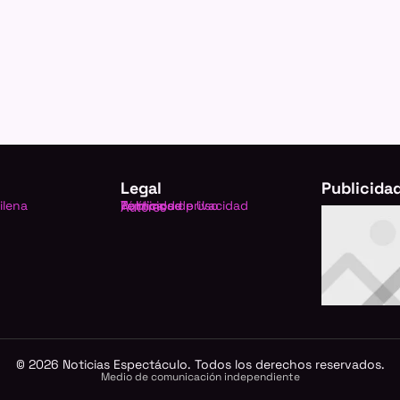
Legal
Publicida
ilena
Política de privacidad
Términos de Uso
Publicidad
Autores
©
2026
Noticias Espectáculo. Todos los derechos reservados.
Medio de comunicación independiente