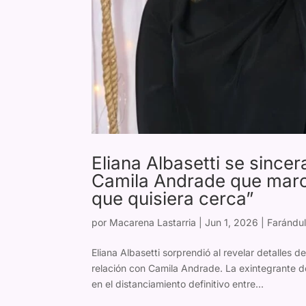
Eliana Albasetti se since
Camila Andrade que marcó
que quisiera cerca”
por
Macarena Lastarria
|
Jun 1, 2026
|
Farándul
Eliana Albasetti sorprendió al revelar detalle
relación con Camila Andrade. La exintegrante d
en el distanciamiento definitivo entre...