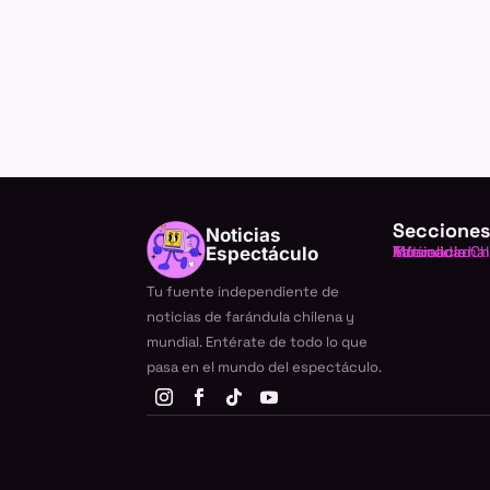
Secciones
Noticias
Farándula Ch
Internacional
TV
Música
Actualidad
Espectáculo
Tu fuente independiente de
noticias de farándula chilena y
mundial. Entérate de todo lo que
pasa en el mundo del espectáculo.