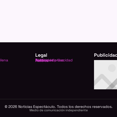
Legal
Publicida
ilena
Política de privacidad
Términos de Uso
Publicidad
Autores
©
2026
Noticias Espectáculo. Todos los derechos reservados.
Medio de comunicación independiente