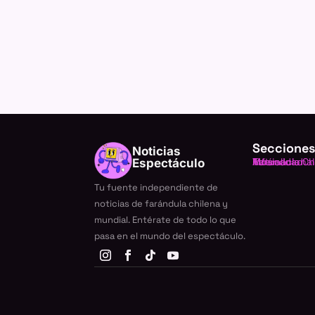
Secciones
Noticias
Farándula Ch
Internacional
TV
Música
Actualidad
Espectáculo
Tu fuente independiente de
noticias de farándula chilena y
mundial. Entérate de todo lo que
pasa en el mundo del espectáculo.