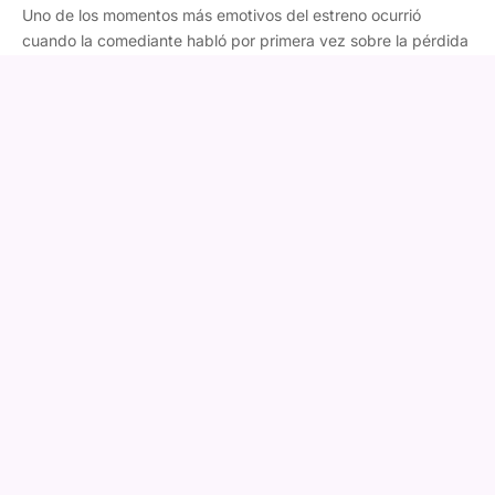
Uno de los momentos más emotivos del estreno ocurrió
cuando la comediante habló por primera vez sobre la pérdida
de su primer embarazo.
"Yo perdí una guagüita y fue muy terrible", confesó. Jorquiera
también reflexionó sobre lo poco que se habla de este tipo de
experiencias, pese a que son mucho más frecuentes de lo
que muchas personas creen.
Maly Jorquiera