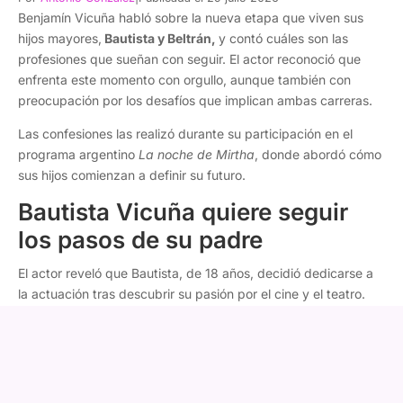
Benjamín Vicuña habló sobre la nueva etapa que viven sus
hijos mayores,
Bautista y Beltrán,
y contó cuáles son las
profesiones que sueñan con seguir. El actor reconoció que
enfrenta este momento con orgullo, aunque también con
preocupación por los desafíos que implican ambas carreras.
Las confesiones las realizó durante su participación en el
programa argentino
La noche de Mirtha
, donde abordó cómo
sus hijos comienzan a definir su futuro.
Bautista Vicuña quiere seguir
los pasos de su padre
El actor reveló que Bautista, de 18 años, decidió dedicarse a
la actuación tras descubrir su pasión por el cine y el teatro.
"Tengo a Bauti, que ya es un chico, un adolescente de 18
años. Hermoso. Quiere ser actor, así que esto va a seguir.
Me encanta
", comentó.
Vicuña explicó que la decisión surgió hace poco, ya que