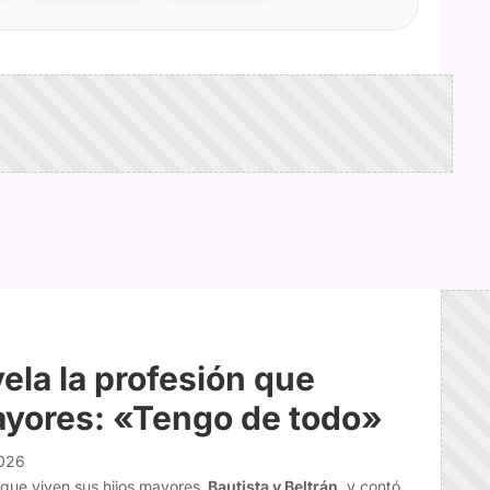
ela la profesión que
ayores: «Tengo de todo»
2026
que viven sus hijos mayores,
Bautista y Beltrán,
y contó