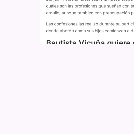
cuáles son las profesiones que sueñan con s
orgullo, aunque también con preocupación po
Las confesiones las realizó durante su parti
donde abordó cómo sus hijos comienzan a def
Bautista Vicuña quiere 
El actor reveló que Bautista, de 18 años, dec
el cine y el teatro.
"Tengo a Bauti, que ya e
ser actor, así que esto va a seguir. Me enca
Vicuña explicó que la decisión surgió hace p
completamente distintos.
Fany Mazuela responde a Daniella Campos 
nadie"
"Hasta hace muy poquito estaba con el mund
empezó a ver películas, empezó a ir al teatro 