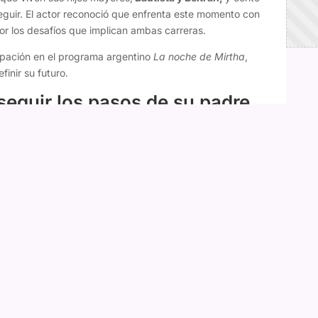
eguir. El actor reconoció que enfrenta este momento con
r los desafíos que implican ambas carreras.
cipación en el programa argentino
La noche de Mirtha
,
inir su futuro.
seguir los pasos de su padre
idió dedicarse a la actuación tras descubrir su pasión por
s un chico, un adolescente de 18 años. Hermoso. Quiere
nta
", comentó.
oco, ya que anteriormente su hijo tenía intereses
tras su salida de Modo Cahuín: "No pedí la cabeza de
o del boxeo, estaba con otras cosas y, de repente,
y quiere ser actor", relató.