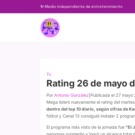
✨
Medio independiente de entretenimiento
Tv
Rating 26 de mayo d
Por
Antonio González
|
Publicada el 27 mayo
Mega lideró nuevamente el rating del marte
dentro del top 10 diario, según cifras de K
fútbol y Canal 13 consiguió instalar 2 progra
El programa más visto de la jornada fue
“El J
personas promedio y logró un alcance total 