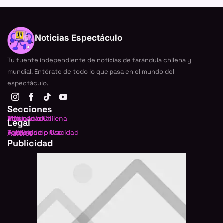
Noticias Espectáculo
Tu fuente independiente de noticias de farándula chilena y
mundial. Entérate de todo lo que pasa en el mundo del
espectáculo.
Secciones
Farándula Chilena
Internacional
TV
Música
Actualidad
Legal
Política de privacidad
Términos de Uso
Publicidad
Autores
Publicidad