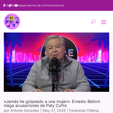
✨
Medio independiente de entretenimiento
«Jamás he golpeado a una mujer»: Ernesto Belloni
niega acusaciones de Paty Cofre
por
Antonio González
|
May 27, 2026
|
Farándula Chilena
,