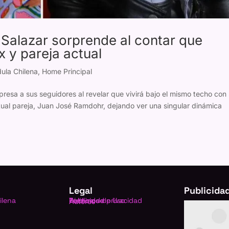
 Salazar sorprende al contar que
 y pareja actual
ula Chilena
,
Home Principal
presa a sus seguidores al revelar que vivirá bajo el mismo techo con
ctual pareja, Juan José Ramdohr, dejando ver una singular dinámica
Legal
Publicida
ilena
Política de privacidad
Términos de Uso
Publicidad
Autores