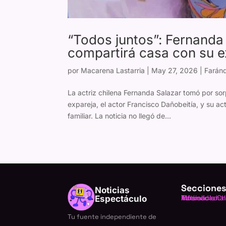
“Todos juntos”: Fernanda
compartirá casa con su ex
por
Macarena Lastarria
|
May 27, 2026
|
Faránd
La actriz chilena Fernanda Salazar tomó por sor
expareja, el actor Francisco Dañobeitía, y su a
familiar. La noticia no llegó de...
Secciones
Noticias
Farándula Ch
Internacional
TV
Música
Actualidad
Espectáculo
Tu fuente independiente de