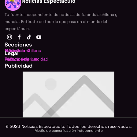
Noticias Espectáculo
Tu fuente independiente de noticias de farándula chilena y
mundial. Entérate de todo lo que pasa en el mundo del
espectáculo.
Secciones
Farándula Chilena
Internacional
TV
Música
Actualidad
Legal
Política de privacidad
Términos de Uso
Publicidad
Autores
Publicidad
©
2026
Noticias Espectáculo. Todos los derechos reservados.
Medio de comunicación independiente