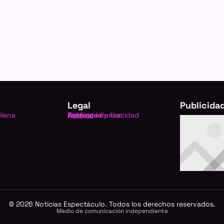
Legal
Publicida
ilena
Política de privacidad
Términos de Uso
Publicidad
Autores
©
2026
Noticias Espectáculo. Todos los derechos reservados.
Medio de comunicación independiente