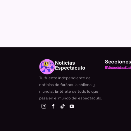
Secciones
Noticias
Farándula Ch
Internacional
TV
Música
Actualidad
Espectáculo
Tu fuente independiente de
noticias de farándula chilena y
mundial. Entérate de todo lo que
pasa en el mundo del espectáculo.