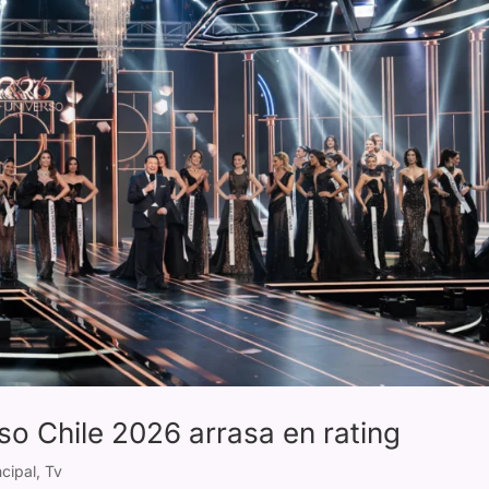
so Chile 2026 arrasa en rating
cipal
,
Tv