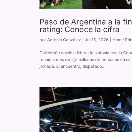
Paso de Argentina a la fi
rating: Conoce la cifra
por
Antonio González
|
Jul 15, 2026
|
Home Prin
Chilevisión volvió a liderar la sintonía con la C
reunió a más de 2,5 millones de personas en su 
jornada. El encuentro, disputado...