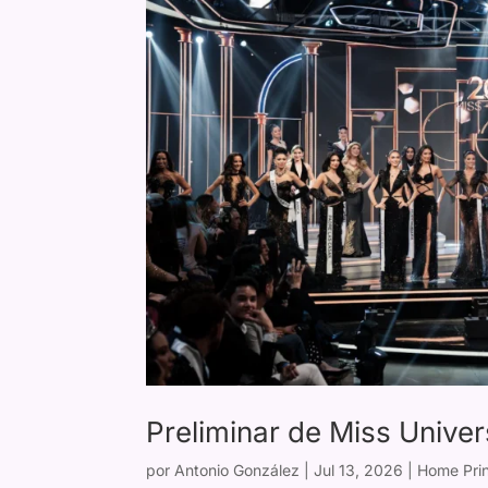
Preliminar de Miss Univer
por
Antonio González
|
Jul 13, 2026
|
Home Prin