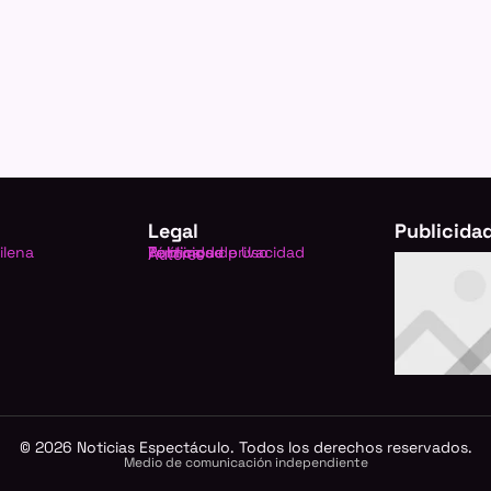
Legal
Publicida
ilena
Política de privacidad
Términos de Uso
Publicidad
Autores
©
2026
Noticias Espectáculo. Todos los derechos reservados.
Medio de comunicación independiente