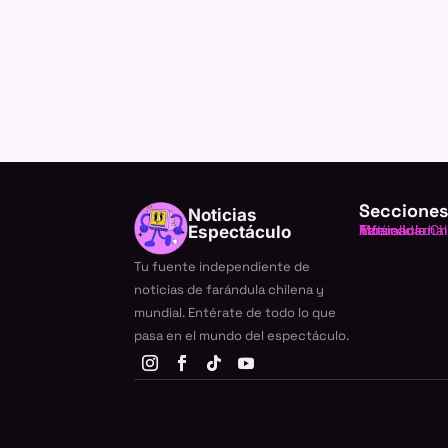
Secciones
Noticias
Farándula Ch
Internacional
TV
Música
Actualidad
Espectáculo
Tu fuente independiente de
noticias de farándula chilena y
mundial. Entérate de todo lo que
pasa en el mundo del espectáculo.