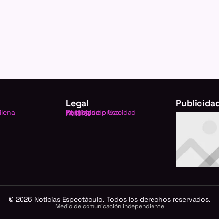
Legal
Publicida
ilena
Política de privacidad
Términos de Uso
Publicidad
Autores
©
2026
Noticias Espectáculo. Todos los derechos reservados.
Medio de comunicación independiente