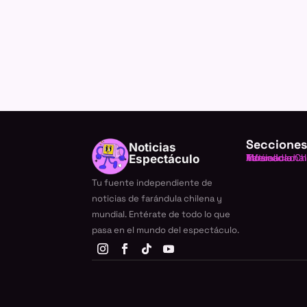
Secciones
Noticias
Farándula Ch
Internacional
TV
Música
Actualidad
Espectáculo
Tu fuente independiente de
noticias de farándula chilena y
mundial. Entérate de todo lo que
pasa en el mundo del espectáculo.