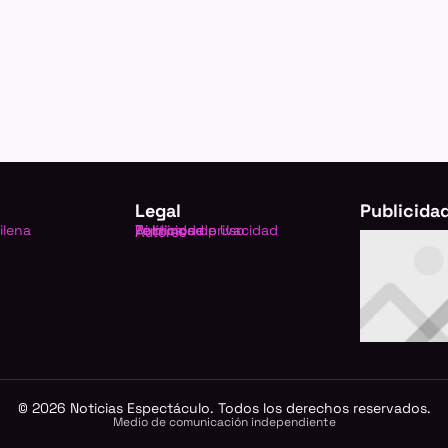
Legal
Publicida
ilena
Política de privacidad
Términos de Uso
Publicidad
Autores
©
2026
Noticias Espectáculo. Todos los derechos reservados.
Medio de comunicación independiente