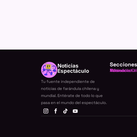
Secciones
Noticias
Farándula Ch
Internacional
TV
Música
Actualidad
Espectáculo
Tu fuente independiente de
noticias de farándula chilena y
mundial. Entérate de todo lo que
pasa en el mundo del espectáculo.